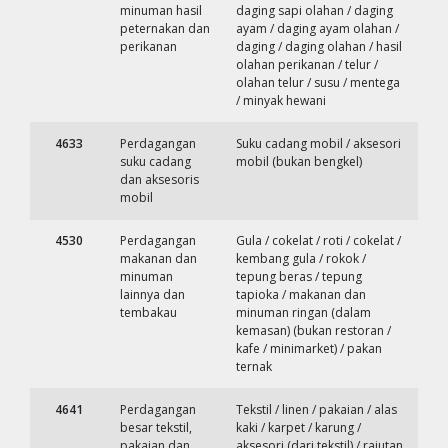
minuman hasil
daging sapi olahan / daging
peternakan dan
ayam / daging ayam olahan /
perikanan
daging / daging olahan / hasil
olahan perikanan / telur /
olahan telur / susu / mentega
/ minyak hewani
4633
Perdagangan
Suku cadang mobil / aksesori
suku cadang
mobil (bukan bengkel)
dan aksesoris
mobil
4530
Perdagangan
Gula / cokelat / roti / cokelat /
makanan dan
kembang gula / rokok /
minuman
tepung beras / tepung
lainnya dan
tapioka / makanan dan
tembakau
minuman ringan (dalam
kemasan) (bukan restoran /
kafe / minimarket) / pakan
ternak
4641
Perdagangan
Tekstil / linen / pakaian / alas
besar tekstil,
kaki / karpet / karung /
pakaian dan
aksesori (dari tekstil) / rajutan