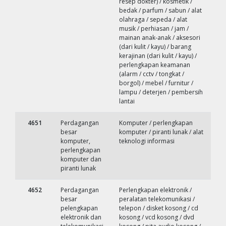
resep dokter) / kosmetik /
bedak / parfum / sabun / alat
olahraga / sepeda / alat
musik / perhiasan / jam /
mainan anak-anak / aksesori
(dari kulit / kayu) / barang
kerajinan (dari kulit / kayu) /
perlengkapan keamanan
(alarm / cctv / tongkat /
borgol) / mebel / furnitur /
lampu / deterjen / pembersih
lantai
4651
Perdagangan
Komputer / perlengkapan
besar
komputer / piranti lunak / alat
komputer,
teknologi informasi
perlengkapan
komputer dan
piranti lunak
4652
Perdagangan
Perlengkapan elektronik /
besar
peralatan telekomunikasi /
pelengkapan
telepon / disket kosong / cd
elektronik dan
kosong / vcd kosong / dvd