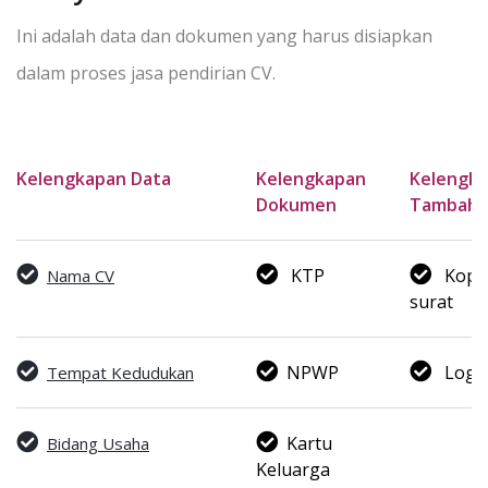
Ini adalah data dan dokumen yang harus disiapkan
dalam proses jasa pendirian CV.
Kelengkapan Data
Kelengkapan
Kelengk
Dokumen
Tambaha
KTP
Kop
Nama CV
surat
NPWP
Logo
Tempat Kedudukan
Kartu
Bidang Usaha
Keluarga