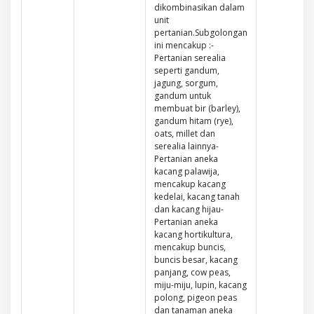
dikombinasikan dalam
unit
pertanian.Subgolongan
ini mencakup :-
Pertanian serealia
seperti gandum,
jagung, sorgum,
gandum untuk
membuat bir (barley),
gandum hitam (rye),
oats, millet dan
serealia lainnya-
Pertanian aneka
kacang palawija,
mencakup kacang
kedelai, kacang tanah
dan kacang hijau-
Pertanian aneka
kacang hortikultura,
mencakup buncis,
buncis besar, kacang
panjang, cow peas,
miju-miju, lupin, kacang
polong, pigeon peas
dan tanaman aneka