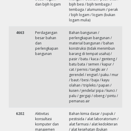
dan bijih logam
bijih besi / bijih tembaga /
tembaga / alumunium / perak
/ bijih logam / logam (bukan
logam mulia)
4663
Perdagangan
Bahan bangunan /
besar bahan
perlengkapan bangunan /
dan
material bangunan / bahan
perlengkapan
konstruksi (tidak menimbun
bangunan
barang di tempat usaha) /
pasir / batu / kaca / genteng /
batu bata / semen / kapur /
cat / pernis / tangki air /
gerendel / engsel / paku / mur
/ baut / besi / baja / kayu
olahan / tripleks / papan /
kusen / jendela/ pipa / kunci /
palu / gergaji / obeng / pintu /
pemanas air
6202
Aktivitas
Bahan kimia dasar / pupuk /
konsultasi
pestisida / alat laboratorium /
komputer dan
alat farmasi / alat kedokteran
manajemen
/ alat kesehatan (bukan