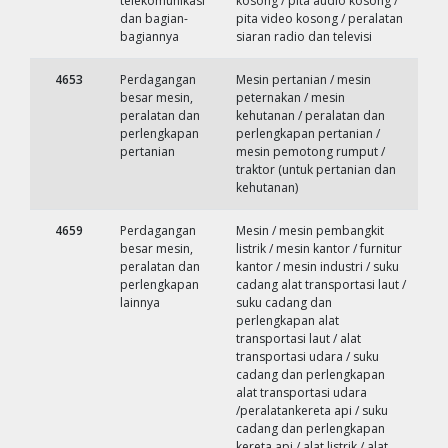
telekomunikasi
kosong / pita audio kosong /
dan bagian-
pita video kosong / peralatan
bagiannya
siaran radio dan televisi
4653
Perdagangan
Mesin pertanian / mesin
besar mesin,
peternakan / mesin
peralatan dan
kehutanan / peralatan dan
perlengkapan
perlengkapan pertanian /
pertanian
mesin pemotong rumput /
traktor (untuk pertanian dan
kehutanan)
4659
Perdagangan
Mesin / mesin pembangkit
besar mesin,
listrik / mesin kantor / furnitur
peralatan dan
kantor / mesin industri / suku
perlengkapan
cadang alat transportasi laut /
lainnya
suku cadang dan
perlengkapan alat
transportasi laut / alat
transportasi udara / suku
cadang dan perlengkapan
alat transportasi udara
/peralatankereta api / suku
cadang dan perlengkapan
kereta api / alat listrik / alat