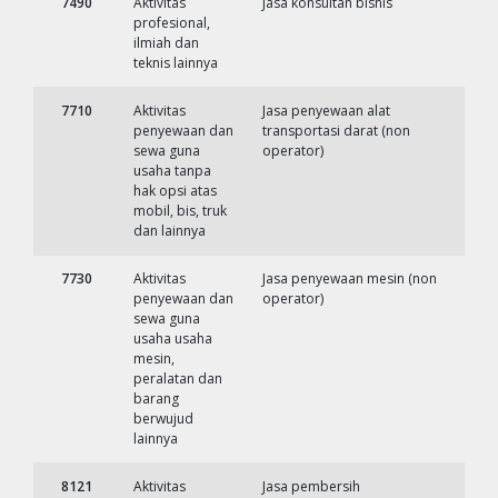
7490
Aktivitas
Jasa konsultan bisnis
profesional,
ilmiah dan
teknis lainnya
7710
Aktivitas
Jasa penyewaan alat
penyewaan dan
transportasi darat (non
sewa guna
operator)
usaha tanpa
hak opsi atas
mobil, bis, truk
dan lainnya
7730
Aktivitas
Jasa penyewaan mesin (non
penyewaan dan
operator)
sewa guna
usaha usaha
mesin,
peralatan dan
barang
berwujud
lainnya
8121
Aktivitas
Jasa pembersih