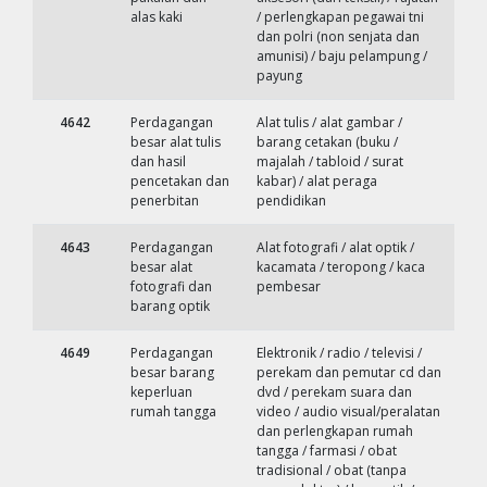
alas kaki
/ perlengkapan pegawai tni
dan polri (non senjata dan
amunisi) / baju pelampung /
payung
4642
Perdagangan
Alat tulis / alat gambar /
besar alat tulis
barang cetakan (buku /
dan hasil
majalah / tabloid / surat
pencetakan dan
kabar) / alat peraga
penerbitan
pendidikan
4643
Perdagangan
Alat fotografi / alat optik /
besar alat
kacamata / teropong / kaca
fotografi dan
pembesar
barang optik
4649
Perdagangan
Elektronik / radio / televisi /
besar barang
perekam dan pemutar cd dan
keperluan
dvd / perekam suara dan
rumah tangga
video / audio visual/peralatan
dan perlengkapan rumah
tangga / farmasi / obat
tradisional / obat (tanpa