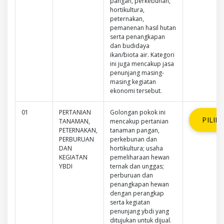
pangan, perkebunan,
hortikultura,
peternakan,
pemanenan hasil hutan
serta penangkapan
dan budidaya
ikan/biota air. Kategori
ini juga mencakup jasa
penunjang masing-
masing kegiatan
ekonomi tersebut.
01
PERTANIAN
Golongan pokok ini
PILIH
TANAMAN,
mencakup pertanian
PETERNAKAN,
tanaman pangan,
PERBURUAN
perkebunan dan
DAN
hortikultura; usaha
KEGIATAN
pemeliharaan hewan
YBDI
ternak dan unggas;
perburuan dan
penangkapan hewan
dengan perangkap
serta kegiatan
penunjang ybdi yang
ditujukan untuk dijual.