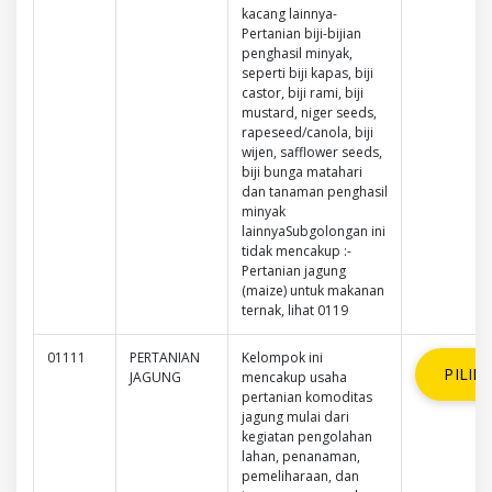
kacang lainnya-
Pertanian biji-bijian
penghasil minyak,
seperti biji kapas, biji
castor, biji rami, biji
mustard, niger seeds,
rapeseed/canola, biji
wijen, safflower seeds,
biji bunga matahari
dan tanaman penghasil
minyak
lainnyaSubgolongan ini
tidak mencakup :-
Pertanian jagung
(maize) untuk makanan
ternak, lihat 0119
01111
PERTANIAN
Kelompok ini
PILIH
JAGUNG
mencakup usaha
pertanian komoditas
jagung mulai dari
kegiatan pengolahan
lahan, penanaman,
pemeliharaan, dan