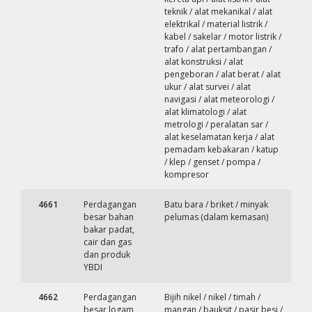
teknik / alat mekanikal / alat
elektrikal / material listrik /
kabel / sakelar / motor listrik /
trafo / alat pertambangan /
alat konstruksi / alat
pengeboran / alat berat / alat
ukur / alat survei / alat
navigasi / alat meteorologi /
alat klimatologi / alat
metrologi / peralatan sar /
alat keselamatan kerja / alat
pemadam kebakaran / katup
/ klep / genset / pompa /
kompresor
4661
Perdagangan
Batu bara / briket / minyak
besar bahan
pelumas (dalam kemasan)
bakar padat,
cair dan gas
dan produk
YBDI
4662
Perdagangan
Bijih nikel / nikel / timah /
besar logam
mangan / bauksit / pasir besi /