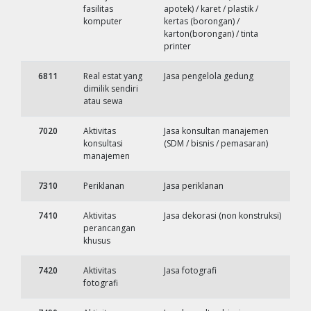
fasilitas
apotek) / karet / plastik /
komputer
kertas (borongan) /
karton(borongan) / tinta
printer
6811
Real estat yang
Jasa pengelola gedung
dimilik sendiri
atau sewa
7020
Aktivitas
Jasa konsultan manajemen
konsultasi
(SDM / bisnis / pemasaran)
manajemen
7310
Periklanan
Jasa periklanan
7410
Aktivitas
Jasa dekorasi (non konstruksi)
perancangan
khusus
7420
Aktivitas
Jasa fotografi
fotografi