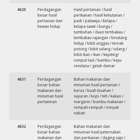
4620
Perdagangan
Hasil pertanian / hasil
besar hasil
perikanan / hasil kehutanan /
pertanian dan
padi / palawija / kelapa /
hewan hidup
kelapa sawit / bunga /
tumbuhan / daun tembakau /
tembakau rajangan / binatang
hidup / bibit unggas / ternak
potong / bibit udang / udang /
bibit ikan / ikan / kepiting/
rumput laut / bambu / kayu
cendana / getah damar
4631
Perdagangan
Bahan makanan dan
besar bahan
minuman hasil pertanian /
makanan dan
beras / buah-buahan /
minuman hasil
sayuran / kopi / teh / kakao /
pertaninan
margarin / bumbu makanan /
rempah-rempah / minyak
nabati
4632
Perdagangan
Bahan makanan dan
besar bahan
minuman hasil peternakan
makanan dan
dan perikanan / daging sapi /