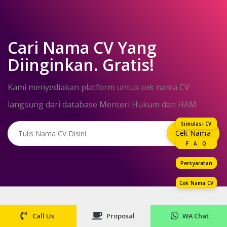
Cari Nama CV Yang
Diinginkan. Gratis!
Kami menyediakan platform untuk cek nama CV
langsung dari database Menteri Hukum dan HAM
Simulasi CV
F . A . Q
Persyaratan
Cek Nama CV
Call Us
Proposal
WA Chat