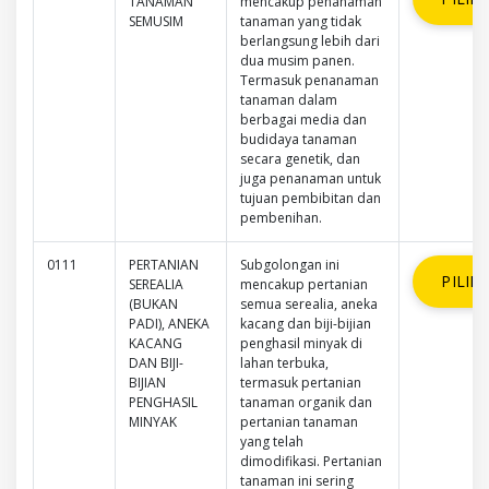
TANAMAN
mencakup penanaman
SEMUSIM
tanaman yang tidak
berlangsung lebih dari
dua musim panen.
Termasuk penanaman
tanaman dalam
berbagai media dan
budidaya tanaman
secara genetik, dan
juga penanaman untuk
tujuan pembibitan dan
pembenihan.
0111
PERTANIAN
Subgolongan ini
PILIH
SEREALIA
mencakup pertanian
(BUKAN
semua serealia, aneka
PADI), ANEKA
kacang dan biji-bijian
KACANG
penghasil minyak di
DAN BIJI-
lahan terbuka,
BIJIAN
termasuk pertanian
PENGHASIL
tanaman organik dan
MINYAK
pertanian tanaman
yang telah
dimodifikasi. Pertanian
tanaman ini sering