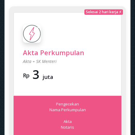
Selesai 2 hari kerja ⚡
Akta Perkumpulan
Akta + SK Menteri
3
Rp
juta
Pengecekan
Nama Perkumpulan
Akta
Notaris