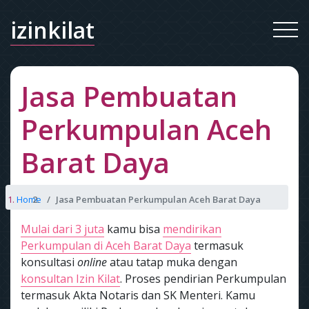
izinkilat
Jasa Pembuatan
Perkumpulan Aceh
Barat Daya
Home
Jasa Pembuatan Perkumpulan Aceh Barat Daya
Mulai dari 3 juta
kamu bisa
mendirikan
Perkumpulan di Aceh Barat Daya
termasuk
konsultasi
online
atau tatap muka dengan
konsultan Izin Kilat
. Proses pendirian Perkumpulan
termasuk Akta Notaris dan SK Menteri. Kamu