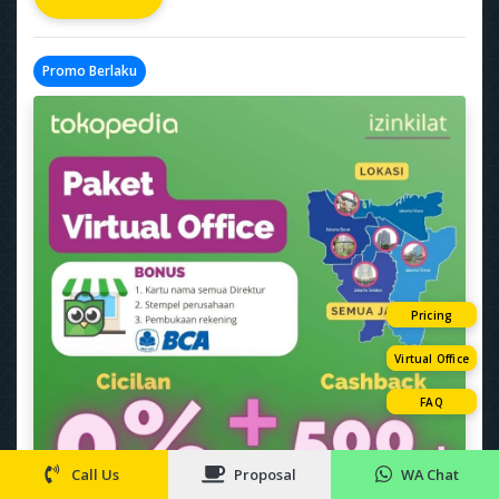
Promo Berlaku
Pricing
Virtual Office
FAQ
Call Us
Proposal
WA Chat