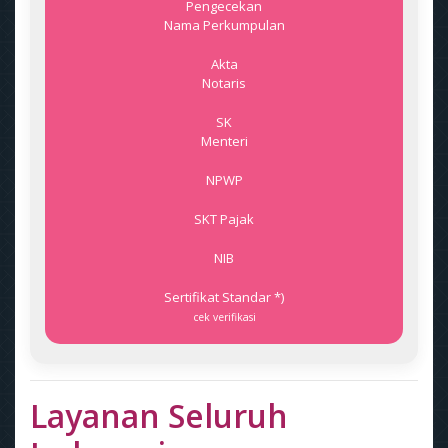
Pengecekan
Nama Perkumpulan
Akta
Notaris
SK
Menteri
NPWP
SKT Pajak
NIB
Sertifikat Standar *)
cek verifikasi
Layanan Seluruh