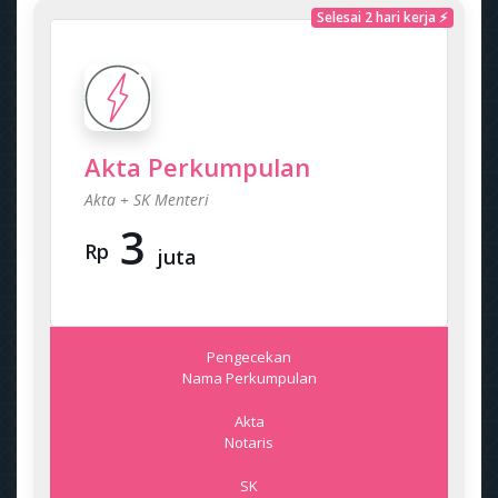
Selesai 2 hari kerja ⚡
Akta Perkumpulan
Akta + SK Menteri
3
Rp
juta
Pengecekan
Nama Perkumpulan
Akta
Notaris
SK