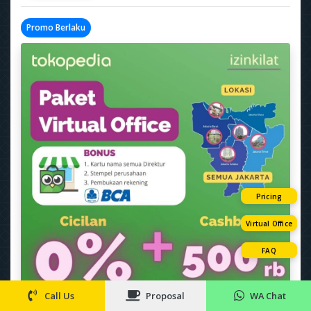
Promo Berlaku
Pricing
Virtual Office
FAQ
Call Us
Proposal
WA Chat