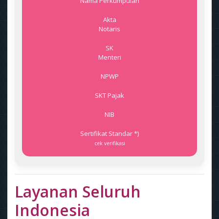
Nama Perkumpulan
Akta
Notaris
SK
Menteri
NPWP
SKT Pajak
NIB
Sertifikat Standar *)
cek verifikasi
Layanan Seluruh
Indonesia