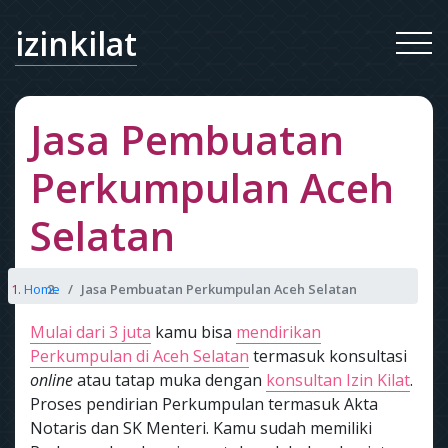
izinkilat
Jasa Pembuatan
Perkumpulan Aceh
Selatan
Home
Jasa Pembuatan Perkumpulan Aceh Selatan
Mulai dari 3 juta
kamu bisa
mendirikan
Perkumpulan di Aceh Selatan
termasuk konsultasi
online
atau tatap muka dengan
konsultan Izin Kilat
.
Proses pendirian Perkumpulan termasuk Akta
Notaris dan SK Menteri. Kamu sudah memiliki