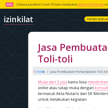
Selama pandemi Covid-19 kami melakukan
physical distancing
se
Info
izinkilat
PROMO BERLA
Jasa Pembuat
Toli-toli
Home
Jasa Pembuatan Perkumpulan Toli-tol
Mulai dari 3 juta
kamu bisa
mendirikan
online
atau tatap muka dengan
konsult
termasuk Akta Notaris dan SK Menteri
untuk melakukan kegiatan.