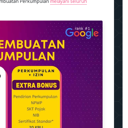
 pembuatan Perkumpulan
melayani seluruh