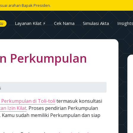
suai arahan Bapak Presiden.
Layanan Kilat ⚡
Cek Nama
Simulasi Akta
Insight
KU
an Perkumpulan
i
 Perkumpulan di Toli-toli
termasuk konsultasi
an Izin Kilat
. Proses pendirian Perkumpulan
. Kamu sudah memiliki Perkumpulan dan siap