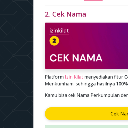
2. Cek Nama
Platform
Izin Kilat
menyediakan fitur
C
Menkumham, sehingga
hasilnya 100%
Kamu bisa cek Nama Perkumpulan denga
Cek Na