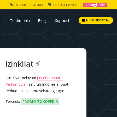
WA: 0811-878-400
Call: 0811-878-400
Hubungi Sales
s
Testimonial
Blog
Support
MINTA PROPOSAL
izinkilat
⚡
Izin Kilat melayani
Jasa Pembuatan
Perkumpulan
seluruh Indonesia. Buat
Perkumpulan kamu sekarang juga!
Tersedia
PROMO TOKOPEDIA