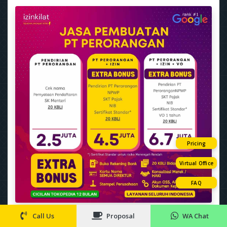
Pricing
Virtual Office
FAQ
Call Us
Proposal
WA Chat