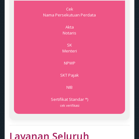
Cek
Nama Persekutuan Perdata
Akta
Notaris
SK
Menteri
NPWP
SKT Pajak
NIB
Sertifikat Standar *)
cek verifikasi
Layanan Seluruh