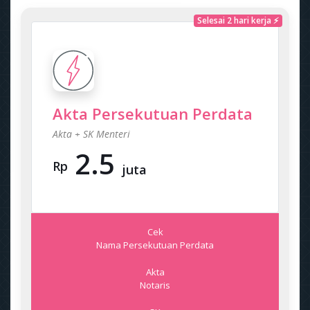
Selesai 2 hari kerja ⚡
Akta Persekutuan Perdata
Akta + SK Menteri
2.5
Rp
juta
Cek
Nama Persekutuan Perdata
Akta
Notaris