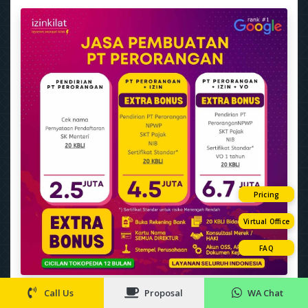
Pricing
Virtual Office
FAQ
Call Us
Proposal
WA Chat