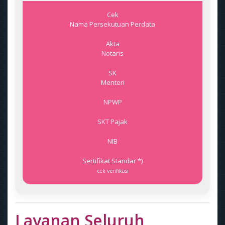
Cek
Nama Persekutuan Perdata
Akta
Notaris
SK
Menteri
NPWP
SKT Pajak
NIB
Sertifikat Standar *)
cek verifikasi
Layanan Seluruh