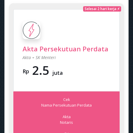
Selesai 2 hari kerja ⚡
Akta Persekutuan Perdata
Akta + SK Menteri
2.5
Rp
juta
Cek
Nama Persekutuan Perdata
Akta
Notaris