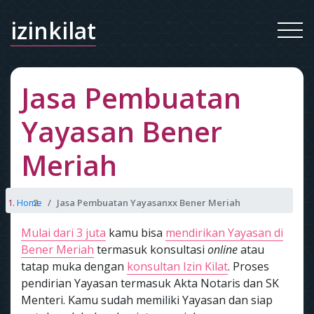
izinkilat
Jasa Pembuatan
Yayasan Bener
Meriah
Home
Jasa Pembuatan Yayasanxx Bener Meriah
Mulai dari 3 juta
kamu bisa
mendirikan Yayasan di
Bener Meriah
termasuk konsultasi
online
atau
tatap muka dengan
konsultan Izin Kilat
. Proses
pendirian Yayasan termasuk Akta Notaris dan SK
Menteri. Kamu sudah memiliki Yayasan dan siap