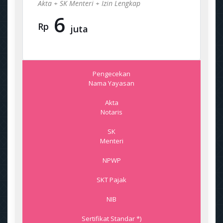
Akta + SK Menteri + Izin Lengkap
6
Rp
juta
Pengecekan
Nama Yayasan
Akta
Notaris
SK
Menteri
NPWP
SKT Pajak
NIB
Sertifikat Standar *)