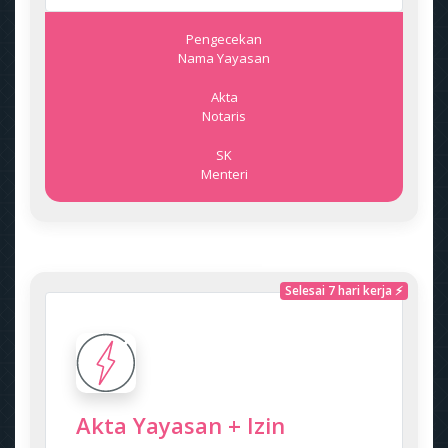
Pengecekan
Nama Yayasan
Akta
Notaris
SK
Menteri
Selesai 7 hari kerja ⚡
Akta Yayasan + Izin