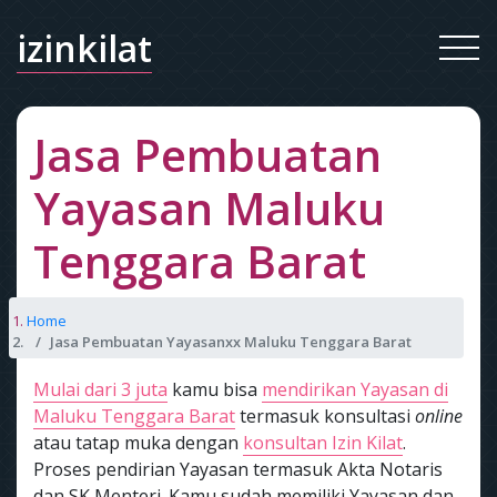
izinkilat
Jasa Pembuatan
Yayasan Maluku
Tenggara Barat
Home
Jasa Pembuatan Yayasanxx Maluku Tenggara Barat
Mulai dari 3 juta
kamu bisa
mendirikan Yayasan di
Maluku Tenggara Barat
termasuk konsultasi
online
atau tatap muka dengan
konsultan Izin Kilat
.
Proses pendirian Yayasan termasuk Akta Notaris
dan SK Menteri. Kamu sudah memiliki Yayasan dan