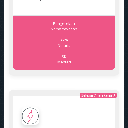
Pengecekan
Nama Yayasan
Akta
Notaris
SK
Menteri
Selesai 7 hari kerja ⚡