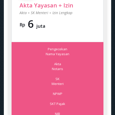
Akta Yayasan + Izin
Akta + SK Menteri + Izin Lengkap
6
Rp
juta
Pengecekan
Nama Yayasan
Akta
Notaris
SK
Menteri
NPWP
SKT Pajak
NIB