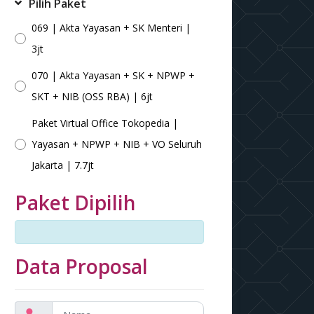
Pilih Paket
069 | Akta Yayasan + SK Menteri |
3jt
070 | Akta Yayasan + SK + NPWP +
SKT + NIB (OSS RBA) | 6jt
Paket Virtual Office Tokopedia |
Yayasan + NPWP + NIB + VO Seluruh
Jakarta | 7.7jt
Paket Dipilih
Data Proposal