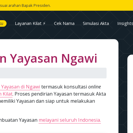
suai arahan Bapak Presiden.
Layanan Kilat ⚡
Cek Nama
Simulasi Akta
Insight
KU
n Yayasan Ngawi
 Yayasan di Ngawi
termasuk konsultasi
online
 Kilat
. Proses pendirian Yayasan termasuk Akta
emiliki Yayasan dan siap untuk melakukan
pembuatan Yayasan
melayani seluruh Indonesia.