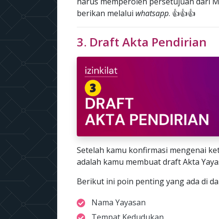
harus memperoleh persetujuan dari M
berikan melalui
whatsapp
. 👍👍👍
3. Draft Akta Pendirian
Setelah kamu konfirmasi mengenai ke
adalah kamu membuat draft Akta Yaya
Berikut ini poin penting yang ada di d
Nama Yayasan
Tempat Kedudukan