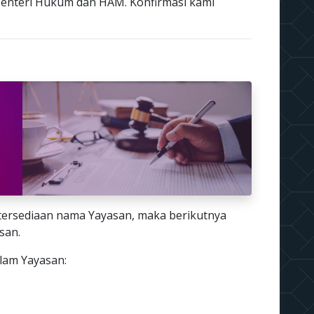
enteri Hukum dan HAM. Konfirmasi kami
tersediaan nama Yayasan, maka berikutnya
san.
alam Yayasan: