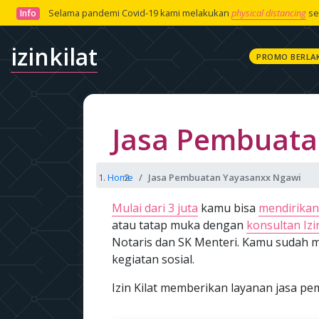
Selama pandemi Covid-19 kami melakukan
physical distancing
se
Info
izinkilat
PROMO BERLA
Jasa Pembuata
Home
Jasa Pembuatan Yayasanxx Ngawi
Mulai dari 3 juta
kamu bisa
mendirikan
atau tatap muka dengan
konsultan Izin
Notaris dan SK Menteri. Kamu sudah m
kegiatan sosial.
Izin Kilat memberikan layanan jasa 