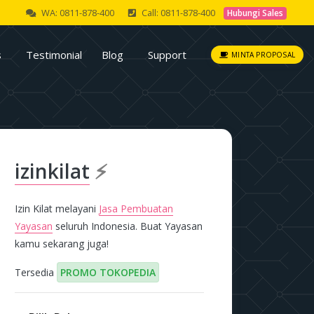
WA: 0811-878-400
Call: 0811-878-400
Hubungi Sales
s
Testimonial
Blog
Support
MINTA PROPOSAL
izinkilat
⚡
Izin Kilat melayani
Jasa Pembuatan
Yayasan
seluruh Indonesia. Buat Yayasan
kamu sekarang juga!
Tersedia
PROMO TOKOPEDIA