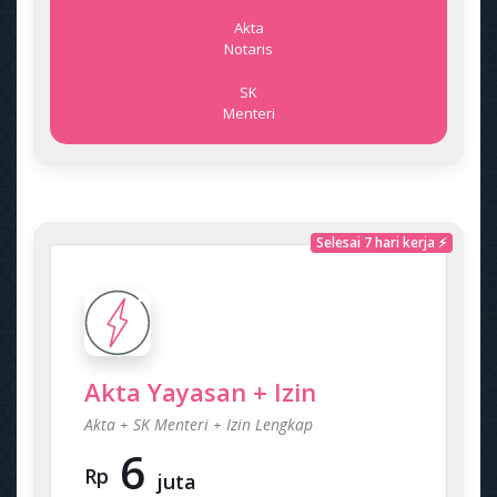
Akta
Notaris
SK
Menteri
Selesai 7 hari kerja ⚡
Akta Yayasan + Izin
Akta + SK Menteri + Izin Lengkap
6
Rp
juta