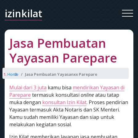
izinkilat
Jasa Pembuatan
Yayasan Parepare
Home
Jasa Pembuatan Yayasanxx Parepare
Mulai dari 3 juta
kamu bisa
mendirikan Yayasan di
Parepare
termasuk konsultasi
online
atau tatap
muka dengan
konsultan Izin Kilat
. Proses pendirian
Yayasan termasuk Akta Notaris dan SK Menteri.
Kamu sudah memiliki Yayasan dan siap untuk
melakukan kegiatan sosial.
Izin Kilat memberikan layanan jasa pembuatan