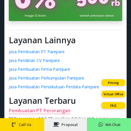
Layanan Lainnya
Jasa Pembuatan PT Parepare
Jasa Pendirian CV Parepare
Jasa Pembuatan Firma Parepare
Jasa Pembuatan Perkumpulan Parepare
Pricing
Jasa Pembuatan Persekutuan Perdata Parepare
Virtual Office
Layanan Terbaru
FAQ
Pembuatan PT Perorangan
PT Perorangan adalah PT yang bisa didirikan oleh
1 (satu) orang
,
lebih murah
Rp 1 juta
Call Us
Proposal
WA Chat