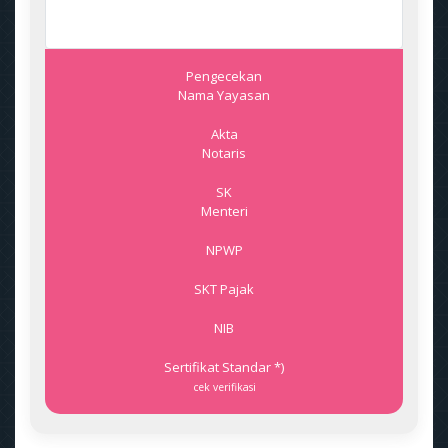
Pengecekan
Nama Yayasan
Akta
Notaris
SK
Menteri
NPWP
SKT Pajak
NIB
Sertifikat Standar *)
cek verifikasi