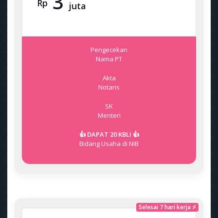
3
Rp
juta
Pengecekan
Nama PT
Akta
Notaris
SK
Menteri
👍 DAPAT 20 KBLI 👍
Bidang Usaha di NIB
Selesai 7 hari kerja ⚡