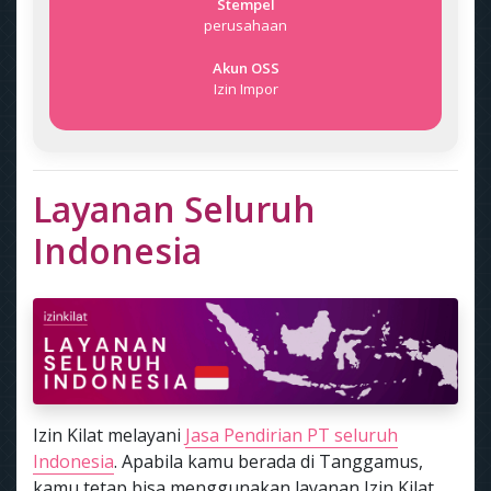
Stempel
perusahaan
Akun OSS
Izin Impor
Layanan Seluruh
Indonesia
Izin Kilat melayani
Jasa Pendirian PT seluruh
Indonesia
. Apabila kamu berada di Tanggamus,
kamu tetap bisa menggunakan layanan Izin Kilat.