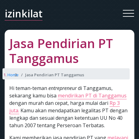
izinkilat
Jasa Pendirian PT
Tanggamus
Home
Jasa Pendirian PT Tanggamus
Hi teman-teman
entrepreneur
di Tanggamus,
sekarang kamu bisa
mendirikan PT di Tanggamus
dengan murah dan cepat, harga mulai dari
Rp 3
juta.
Kamu akan mendapatkan legalitas PT dengan
lengkap dan sesuai dengan ketentuan UU No 40
tahun 2007 tentang Perseroan Terbatas.
Kami memberikan jasa pendirian PT yang
melayani