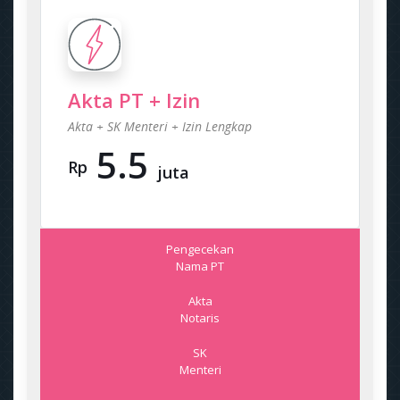
Akta PT + Izin
Akta + SK Menteri + Izin Lengkap
5.5
Rp
juta
Pengecekan
Nama PT
Akta
Notaris
SK
Menteri