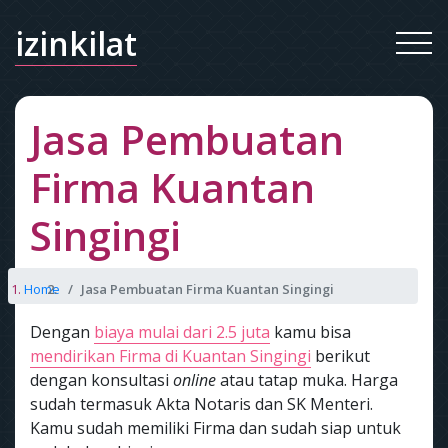
izinkilat
Jasa Pembuatan
Firma Kuantan
Singingi
Home
Jasa Pembuatan Firma Kuantan Singingi
Dengan
biaya mulai dari 2.5 juta
kamu bisa
mendirikan Firma di Kuantan Singingi
berikut
dengan konsultasi
online
atau tatap muka. Harga
sudah termasuk Akta Notaris dan SK Menteri.
Kamu sudah memiliki Firma dan sudah siap untuk