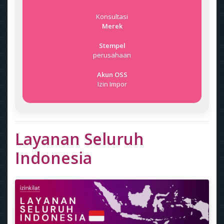
Konsultasi
Merek
Stempel
perusahaan
Akun OSS
Izin Impor
Layanan Seluruh
Indonesia