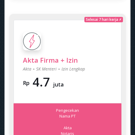
Selesai 7 hari kerja ⚡
Akta Firma + Izin
Akta + SK Menteri + Izin Lengkap
4.7
Rp
juta
Pengecekan
Nama PT
Akta
Notaris