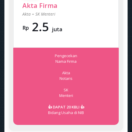
Akta Firma
Akta + SK Menteri
2.5
Rp
juta
Pengecekan
Nama Firma
Akta
Notaris
SK
Menteri
👍 DAPAT 20 KBLI 👍
Bidang Usaha di NIB