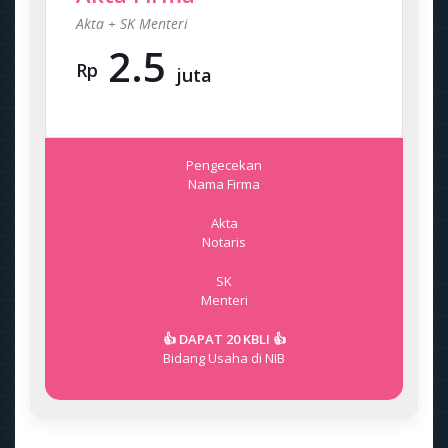
Akta + SK Menteri
2.5
Rp
juta
Pengecekan
Nama Firma
Akta
Notaris
SK
Menteri
👍 DAPAT 20 KBLI 👍
Bidang Usaha di NIB