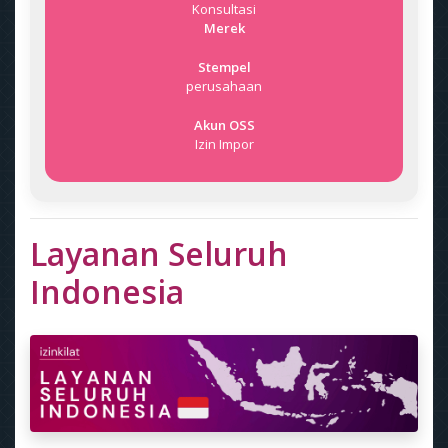
Konsultasi
Merek
Stempel
perusahaan
Akun OSS
Izin Impor
Layanan Seluruh
Indonesia