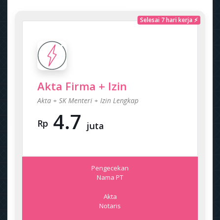
Selesai 7 hari kerja ⚡
Akta Firma + Izin
Akta + SK Menteri + Izin Lengkap
4.7
Rp
juta
Pengecekan
Nama PT
Akta
Notaris