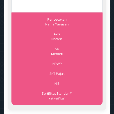
Pengecekan
Nama Yayasan
Akta
Notaris
SK
Menteri
NPWP
SKT Pajak
NIB
Sertifikat Standar *)
cek verifikasi