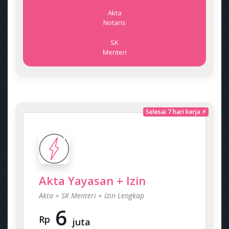
Akta
Notaris
SK
Menteri
Selesai 7 hari kerja ⚡
Akta Yayasan + Izin
Akta + SK Menteri + Izin Lengkap
6
Rp
juta