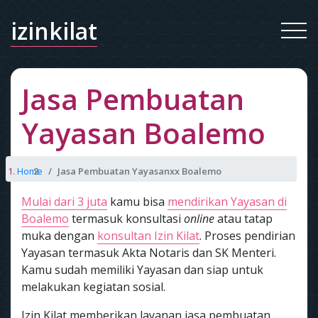
izinkilat
Jasa Pembuatan
Yayasan Boalemo
Home
Jasa Pembuatan Yayasanxx Boalemo
Mulai dari 3 juta
kamu bisa
mendirikan Yayasan di
Boalemo
termasuk konsultasi
online
atau tatap
muka dengan
konsultan Izin Kilat
. Proses pendirian
Yayasan termasuk Akta Notaris dan SK Menteri.
Kamu sudah memiliki Yayasan dan siap untuk
melakukan kegiatan sosial.
Izin Kilat memberikan layanan jasa pembuatan