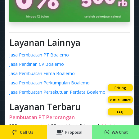
Layanan Lainnya
Jasa Pembuatan PT Boalemo
Jasa Pendirian CV Boalemo
Jasa Pembuatan Firma Boalemo
Jasa Pembuatan Perkumpulan Boalemo
Pricing
Jasa Pembuatan Persekutuan Perdata Boalemo
Virtual Office
Layanan Terbaru
FAQ
Pembuatan PT Perorangan
PT Perorangan adalah PT yang bisa didirikan oleh
1 (satu) orang
,
lebih murah
Rp 1 juta
Call Us
Proposal
WA Chat