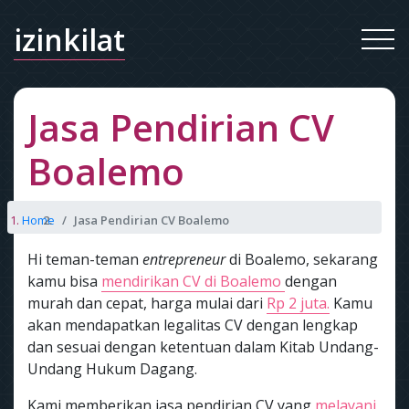
izinkilat
Jasa Pendirian CV
Boalemo
Home
Jasa Pendirian CV Boalemo
Hi teman-teman
entrepreneur
di Boalemo, sekarang
kamu bisa
mendirikan CV di Boalemo
dengan
murah dan cepat, harga mulai dari
Rp 2 juta.
Kamu
akan mendapatkan legalitas CV dengan lengkap
dan sesuai dengan ketentuan dalam Kitab Undang-
Undang Hukum Dagang.
Kami memberikan jasa pendirian CV yang
melayani