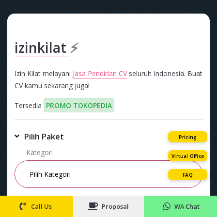
izinkilat
⚡
Izin Kilat melayani
Jasa Pendirian CV
seluruh Indonesia. Buat
CV kamu sekarang juga!
Tersedia
PROMO TOKOPEDIA
Pilih Paket
Pricing
Kategori
Virtual Office
FAQ
Paket
Call Us
Proposal
WA Chat