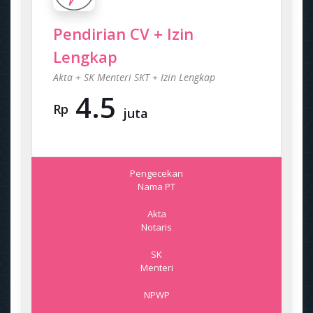
Pendirian CV + Izin
Lengkap
Akta + SK Menteri SKT + Izin Lengkap
4.5
Rp
juta
Pengecekan
Nama PT
Akta
Notaris
SK
Menteri
NPWP