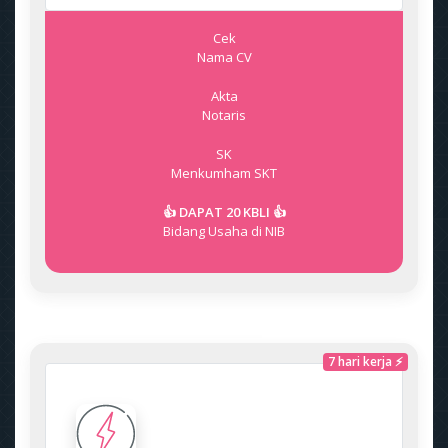
Cek
Nama CV
Akta
Notaris
SK
Menkumham
SKT
👍 DAPAT 20 KBLI 👍
Bidang Usaha di NIB
7 hari kerja ⚡