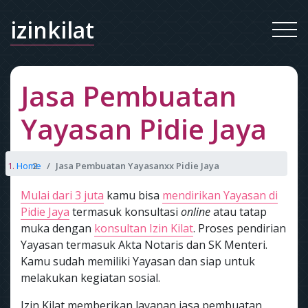
izinkilat
Jasa Pembuatan
Yayasan Pidie Jaya
Home
Jasa Pembuatan Yayasanxx Pidie Jaya
Mulai dari 3 juta
kamu bisa
mendirikan Yayasan di
Pidie Jaya
termasuk konsultasi
online
atau tatap
muka dengan
konsultan Izin Kilat
. Proses pendirian
Yayasan termasuk Akta Notaris dan SK Menteri.
Kamu sudah memiliki Yayasan dan siap untuk
melakukan kegiatan sosial.
Izin Kilat memberikan layanan jasa pembuatan