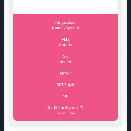
Pengecekan
Nama Yayasan
Akta
Notaris
SK
Menteri
NPWP
SKT Pajak
NIB
Sertifikat Standar *)
cek verifikasi