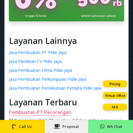
Layanan Lainnya
Jasa Pembuatan PT Pidie Jaya
Jasa Pendirian CV Pidie Jaya
Jasa Pembuatan Firma Pidie Jaya
Jasa Pembuatan Perkumpulan Pidie Jaya
Pricing
Jasa Pembuatan Persekutuan Perdata Pidie Jaya
Virtual Office
Layanan Terbaru
FAQ
Pembuatan PT Perorangan
PT Perorangan adalah PT yang bisa didirikan oleh
1 (satu) orang
,
lebih murah
Rp 1 juta
Call Us
Proposal
WA Chat