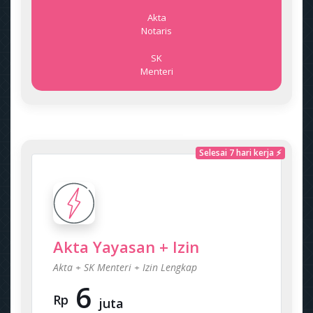
Akta
Notaris
SK
Menteri
Selesai 7 hari kerja ⚡
Akta Yayasan + Izin
Akta + SK Menteri + Izin Lengkap
6
Rp
juta