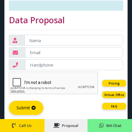
Data Proposal
Pricing
Virtual Office
FAQ
Submit
Call Us
Proposal
WA Chat
Promo Berlaku