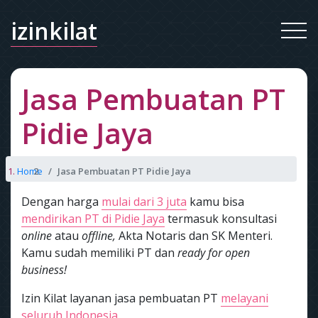
izinkilat
Jasa Pembuatan PT
Pidie Jaya
Home
Jasa Pembuatan PT Pidie Jaya
Dengan harga
mulai dari 3 juta
kamu bisa
mendirikan PT di Pidie Jaya
termasuk konsultasi
online
atau
offline,
Akta Notaris dan SK Menteri.
Kamu sudah memiliki PT dan
ready for open
business!
Izin Kilat layanan jasa pembuatan PT
melayani
seluruh Indonesia.