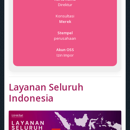
Direktur
Konsultasi
Merek
Stempel
perusahaan
Akun OSS
Izin Impor
Layanan Seluruh
Indonesia