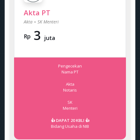
Akta PT
Akta + SK Menteri
3
Rp
juta
Pengecekan
Nama PT
Akta
Notaris
SK
Menteri
👍 DAPAT 20 KBLI 👍
Bidang Usaha di NIB