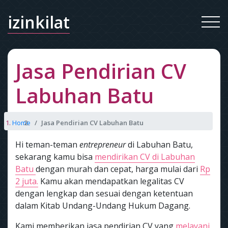
izinkilat
Jasa Pendirian CV
Labuhan Batu
Home
Jasa Pendirian CV Labuhan Batu
Hi teman-teman
entrepreneur
di Labuhan Batu,
sekarang kamu bisa
mendirikan CV di Labuhan
Batu
dengan murah dan cepat, harga mulai dari
Rp
2 juta.
Kamu akan mendapatkan legalitas CV
dengan lengkap dan sesuai dengan ketentuan
dalam Kitab Undang-Undang Hukum Dagang.
Kami memberikan jasa pendirian CV yang
melayani