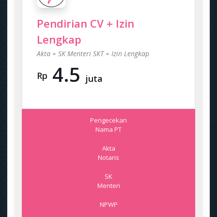
Pendirian CV + Izin
Lengkap
Akta + SK Menteri SKT + Izin Lengkap
4.5
Rp
juta
Pengecekan
Nama PT
Akta
Notaris
SK
Menteri
NPWP