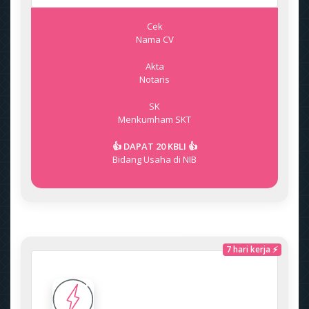
Cek
Nama CV
Akta
Notaris
SK
Menkumham
SKT
👍 DAPAT 20 KBLI 👍
Bidang Usaha di NIB
7 hari kerja ⚡