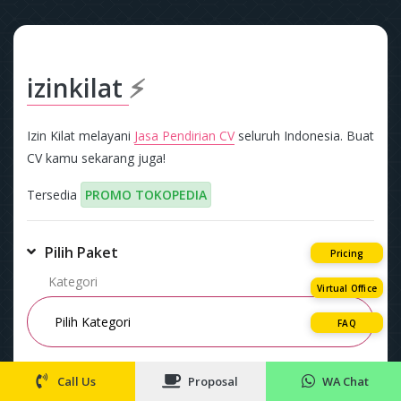
izinkilat
⚡
Izin Kilat melayani
Jasa Pendirian CV
seluruh Indonesia. Buat
CV kamu sekarang juga!
Tersedia
PROMO TOKOPEDIA
Pilih Paket
Pricing
Kategori
Virtual Office
FAQ
Paket
Call Us
Proposal
WA Chat