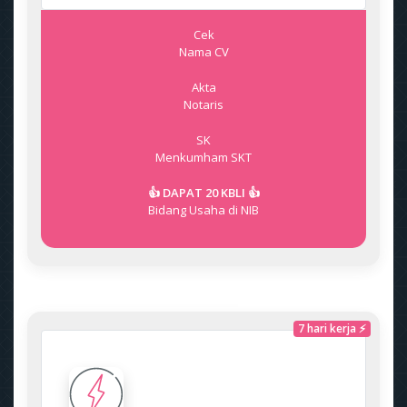
Cek
Nama CV
Akta
Notaris
SK
Menkumham
SKT
👍 DAPAT 20 KBLI 👍
Bidang Usaha di NIB
7 hari kerja ⚡