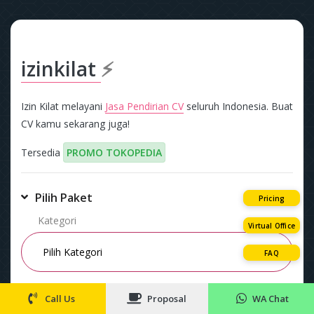
izinkilat
⚡
Izin Kilat melayani
Jasa Pendirian CV
seluruh Indonesia. Buat
CV kamu sekarang juga!
Tersedia
PROMO TOKOPEDIA
Pilih Paket
Pricing
Kategori
Virtual Office
FAQ
Paket
Call Us
Proposal
WA Chat