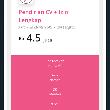
Pendirian CV + Izin
Lengkap
Akta + SK Menteri SKT + Izin Lengkap
4.5
Rp
juta
Pengecekan
Nama PT
Akta
Notaris
SK
Menteri
NPWP