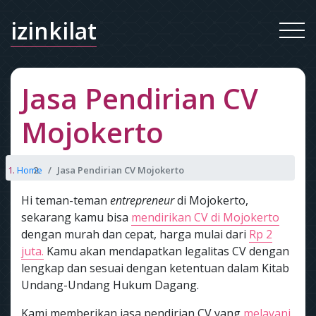
izinkilat
Jasa Pendirian CV
Mojokerto
Home
Jasa Pendirian CV Mojokerto
Hi teman-teman
entrepreneur
di Mojokerto,
sekarang kamu bisa
mendirikan CV di Mojokerto
dengan murah dan cepat, harga mulai dari
Rp 2
juta.
Kamu akan mendapatkan legalitas CV dengan
lengkap dan sesuai dengan ketentuan dalam Kitab
Undang-Undang Hukum Dagang.
Kami memberikan jasa pendirian CV yang
melayani