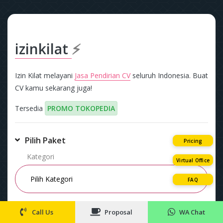
izinkilat
⚡
Izin Kilat melayani
Jasa Pendirian CV
seluruh Indonesia. Buat
CV kamu sekarang juga!
Tersedia
PROMO TOKOPEDIA
Pilih Paket
Pricing
Kategori
Virtual Office
FAQ
Paket
Call Us
Proposal
WA Chat