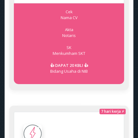
Cek
Nama CV
Akta
Notaris
SK
Menkumham
SKT
👍 DAPAT 20 KBLI 👍
Bidang Usaha di NIB
7 hari kerja ⚡