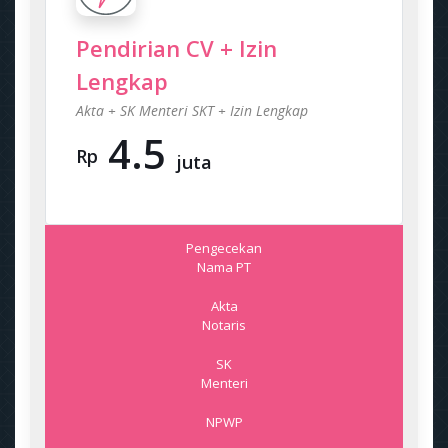
Pendirian CV + Izin
Lengkap
Akta + SK Menteri SKT + Izin Lengkap
4.5
Rp
juta
Pengecekan
Nama PT
Akta
Notaris
SK
Menteri
NPWP